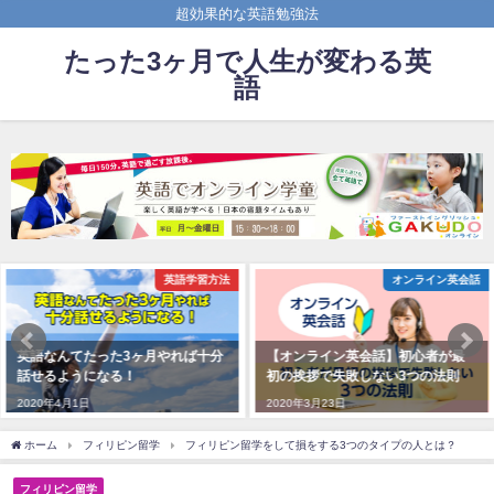
超効果的な英語勉強法
たった3ヶ月で人生が変わる英
語
オンライン英会話
オンライン英会話
【オンライン英会話】初心者が最
【オンライン英会話】超初心者向
初の挨拶で失敗しない3つの法則
け！最も効果的なオンライン勉強
法とは？
2020年3月23日
2020年3月17日
ホーム
フィリピン留学
フィリピン留学をして損をする3つのタイプの人とは？
フィリピン留学