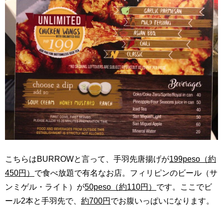
こちらはBURROWと言って、手羽先唐揚げが
199peso（約
450円）
で食べ放題で有名なお店。フィリピンのビール（サ
ンミゲル・ライト）が
50peso（約110円）
です。ここでビ
ール2本と手羽先で、
約700円
でお腹いっぱいになります。